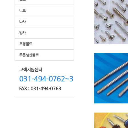
너트
나사
앙카
조경볼트
주문생산볼트
고객지원센터
031-494-0762~3
FAX : 031-494-0763