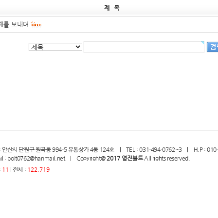
제 목
해를 보내며
: 안산시 단원구 원곡동 994-5 유통상가 4동 124호 | TEL : 031-494-0762~3 | H.P : 010-6
il : bolt0762@hanmail.net | Copyright@
2017 영진볼트
All rights reserved.
:
11
| 전체 :
122,719