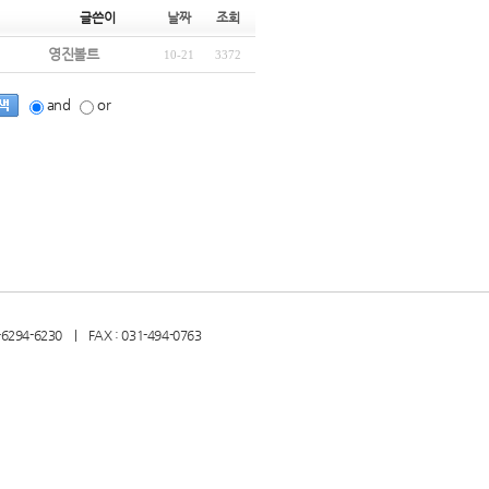
글쓴이
날짜
조회
영진볼트
10-21
3372
and
or
294-6230 | FAX : 031-494-0763