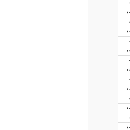
(
(
(
(
(
(
(