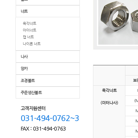
너트
육각너트
아이너트
캡 너트
나이론 너트
나사
앙카
보
조경볼트
육각너트
주문생산볼트
(
(미터나사)
고객지원센터
M
031-494-0762~3
M
FAX : 031-494-0763
M