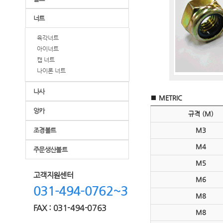
너트
육각너트
아이너트
캡 너트
나이론 너트
나사
METRIC
■
앙카
규격 (M)
조경볼트
M3
M4
주문생산볼트
M5
고객지원센터
M6
031-494-0762~3
M8
FAX : 031-494-0763
M8