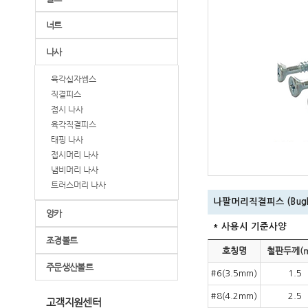
너트
나사
육각십자쎔스
직결피스
접시 나사
육각직결피스
태핑 나사
접시머리 나사
냄비머리 나사
트러스머리 나사
나팔머리직결피스 (Bugle He
앙카
* 사용시 기준사양
조경볼트
호칭명
철판두께(
주문생산볼트
#6(3.5mm)
1.5
#8(4.2mm)
2.5
고객지원센터