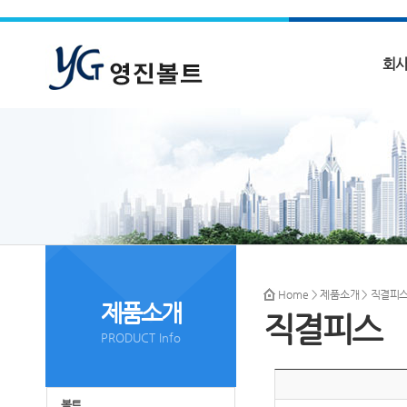
회
Home
>
제품소개
> 직결피
제품소개
직결피스
PRODUCT Info
볼트